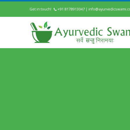
Get in touch!
+91 8178913047
|
info@ayurvedicswami.