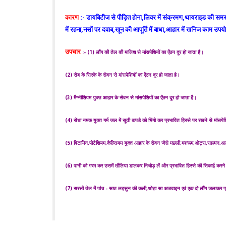
कारण
:- डायबिटीज से पीड़ित होना,लिवर में संक्रमण,थायराइड की समस्य
में रहना,नसों पर दवाब,खून की आपूर्ति में बाधा,आहार में खनिज काम उपयोग
उपचार
:- (1) लौंग की तेल की मालिश से मांसपेशियों का ऐंठन दूर हो जाता है।
(2) सेब के सिरके के सेवन से मांसपेशियों का ऐंठन दूर हो जाता है।
(3) मैग्नीशियम युक्त आहार के सेवन से मांसपेशियों का ऐंठन दूर हो जाता है।
(4) सेंधा नमक युक्त गर्म जल में सूती कपडे को भिंगो कर प्रभावित हिस्से पर रखने से मांसपेश
(5) विटामिन,पोटैशियम,कैल्सियम युक्त आहार के सेवन जैसे मछली,मशरूम,ओट्स,साल्मन,आल
(6) पानी को गरम कर उसमें तौलिया डालकर निचोड़ लें और प्रभावित हिस्से की सिकाई करने से
(7) सरसों तेल में पांच - सात लहसुन की कली,थोड़ा सा अजवाइन एवं एक दो लौंग जलाकर प्रभ