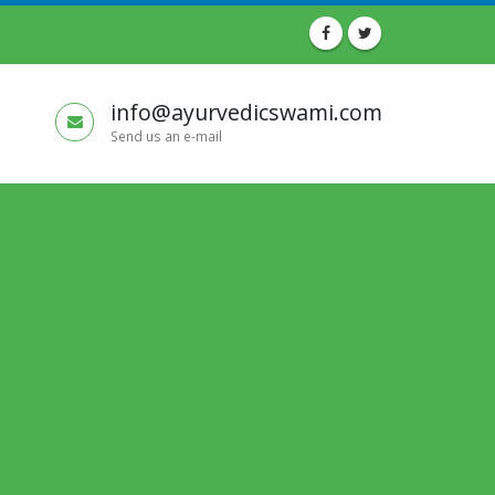
info@ayurvedicswami.com
Send us an e-mail