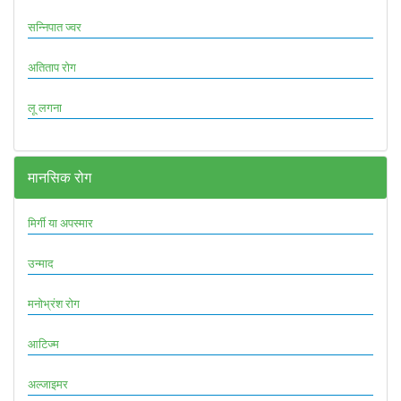
सन्निपात ज्वर
अतिताप रोग
लू लगना
मानसिक रोग
मिर्गी या अपस्मार
उन्माद
मनोभ्रंश रोग
आटिज्म
अल्जाइमर