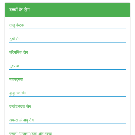
बच्चों के रोग
तालु कंटक
टुंडी रोग
परिगर्भिक रोग
गुदपाक
महापद्मक
कुकूनक रोग
दन्तोदभेदक रोग
अफरा एवं वायु रोग
पसली (पांजारा ),डब्बा और हरफा