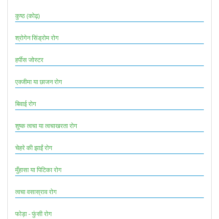
कुष्ठ (कोढ़)
श्रोगेन सिंड्रोम रोग
हर्पीस जोस्टर
एक्जीमा या छाजन रोग
बिवाई रोग
शुष्क त्वचा या त्वचाखरता रोग
चेहरे की झाईं रोग
मुँहासा या पिटिका रोग
त्वचा वसास्राव रोग
फोड़ा - फुंसी रोग