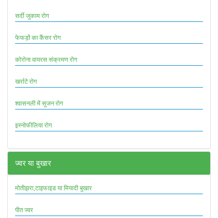
सर्दी जुकाम रोग
फेफड़ों का कैंसर रोग
कोरोना वायरस संक्रमण रोग
खर्राटे रोग
श्वासनली में सूजन रोग
इस्नोफीलिया रोग
ज्वर या बुखार
मोतीझरा,टाइफाइड या मियादी बुखार
पीत ज्वर