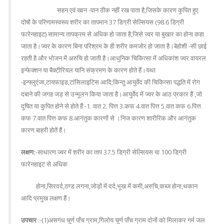
सहन एवं खान -पान ठीक नहीं रख पाता है,जिसके कारण कुपित हुए
दोषों के परिणामस्वरूप शरीर का तापमान 37 डिग्री सेल्सियस (98.6 डिग्री
फारेनहाइट) सामान्य तापक्रम से अधिक हो जाता है,जिसे ज्वर या बुखार का होना कहा
जाता है।ज्वर के कारण बिना परिश्रम के ही शरीर कमजोर हो जाता है।बेहोशी -सी छाई
रहती है और भोजन में अरुचि हो जाती है।आधुनिक चिकित्सा में अधिकांश ज्वर वायरल
इन्फेक्शन या बैक्टीरियल यानि संक्रमण के कारण होते हैं।यथा
-इन्फ्लुएंजा,टायफाइड,टांसिलाइटिस आदि;किन्तु आयुर्वेद की चिकित्सा पद्धति में रोग
दबाने की जगह जड़ से उन्मूलन किया जाता है।आयुर्वेद में ज्वर के आठ प्रकार हैं ,जो
दूषित या कुपित होने से होते हैं -1. वात 2. पित्त 3.कफ 4.वात पित्त 5.वात कफ 6.पित्त
कफ 7.वात पित्त कफ 8.आगंतुक कारणों से ।निज कारण शारीरिक और आगंतुक
कारण बाहरी होतें हैं।
लक्षण:
-साधारण ज्वर में शरीर का ताप 37.5 डिग्री सेल्सियस या 100 डिग्री
फारेनहाइट से अधिक
होना,सिरदर्द,ठण्ड लगना,जोड़ों में दर्द,भूख में कमी,अरुचि,कब्ज होना,थकान
आदि प्रमुख लक्षण हैं।
उपचार
:-(1)असगंध चूर्ण पाँच ग्राम,गिलोय चूर्ण पाँच ग्राम दोनों को मिलाकर गर्म जल