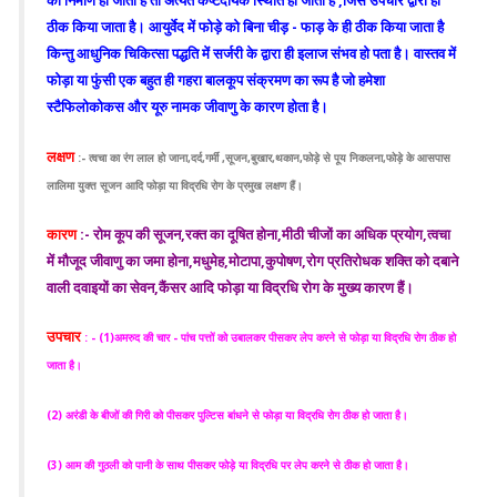
का निर्माण हो जाता है तो अत्यंत कष्टदायक स्थिति हो जाती है ,जिसे उपचार द्वारा ही
ठीक किया जाता है। आयुर्वेद में फोड़े को बिना चीड़ - फाड़ के ही ठीक किया जाता है
किन्तु आधुनिक चिकित्सा पद्धति में सर्जरी के द्वारा ही इलाज संभव हो पता है। वास्तव में
फोड़ा या फुंसी एक बहुत ही गहरा बालकूप संक्रमण का रूप है जो हमेशा
स्टैफिलोकोकस और यूरु नामक जीवाणु के कारण होता है।
लक्षण
:- त्वचा का रंग लाल हो जाना,दर्द,गर्मी ,सूजन,बुखार,थकान,फोड़े से पूय निकलना,फोड़े के आसपास
लालिमा युक्त सूजन आदि फोड़ा या विद्रधि रोग के प्रमुख लक्षण हैं।
कारण
:- रोम कूप की सूजन,रक्त का दूषित होना,मीठी चीजों का अधिक प्रयोग,त्वचा
में मौजूद जीवाणु का जमा होना,मधुमेह,मोटापा,कुपोषण,रोग प्रतिरोधक शक्ति को दबाने
वाली दवाइयों का सेवन,कैंसर आदि फोड़ा या विद्रधि रोग के मुख्य कारण हैं।
उपचार
: - (1)अमरुद की चार - पांच पत्तों को उबालकर पीसकर लेप करने से फोड़ा या विद्रधि रोग ठीक हो
जाता है।
(2) अरंडी के बीजों की गिरी को पीसकर पुल्टिस बांधने से फोड़ा या विद्रधि रोग ठीक हो जाता है।
(3) आम की गुठली को पानी के साथ पीसकर फोड़े या विद्रधि पर लेप करने से ठीक हो जाता है।