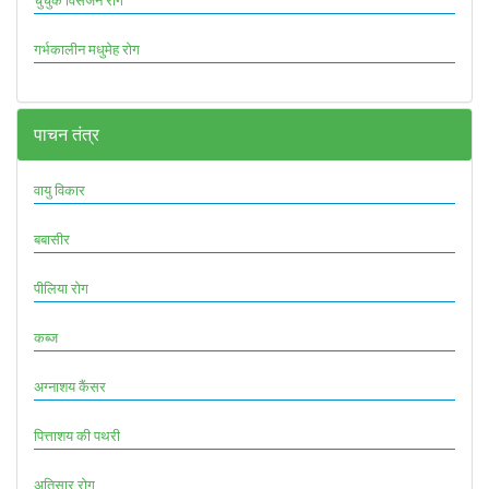
चुचुक विसर्जन रोग
गर्भकालीन मधुमेह रोग
पाचन तंत्र
वायु विकार
बबासीर
पीलिया रोग
कब्ज
अग्नाशय कैंसर
पित्ताशय की पथरी
अतिसार रोग