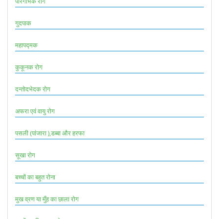
परिगर्भिक रोग
गुदपाक
महापद्मक
कुकूनक रोग
दन्तोदभेदक रोग
अफरा एवं वायु रोग
पसली (पांजारा ),डब्बा और हरफा
सूखा रोग
बच्चों का बहुत रोना
मुख व्रण या मुँह का छाला रोग