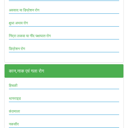
अवसाद या डिप्रेशन रोग
क्षुधा अभाव रोग
निंद्रा लकवा या नींद पक्षाघात रोग
डिप्रेशन रोग
कान,नाक एवं गला रोग
हिचकी
थायराइड
कंठमाला
नकसीर