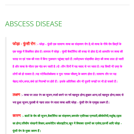
ABSCESS DISEASE
फोड़ा - फुंसी रोग
:- फोड़ा - फुंसी एक सामान्य त्वचा का संक्रमण रोग है,जो त्वचा के नीचे रोम छिद्रों के
एक समूह में विकसित होता है।वास्तव में फोड़ा - फुंसी बैक्टीरिया की वजह से होता है,जो आमतौर पर त्वचा की
सतह पर एवं नाक की परत में बिना नुकसान पहुंचाए रहते हैं।सर्वप्रथम संक्रमित क्षेत्र की त्वचा लाल हो जाती
है और त्वचा के भीतर एक गांठ बन जाती है।दो -तीन दिनों में यह मवाद से भर जाता है।यह किसी भी उम्र के
लोगों को हो सकता है।यह स्टेफिलोकोकस व युस नामक जीवाणु के कारण होता है।सामान्य तौर पर यह
चेहरा,गर्दन,बगल,कंधे एवं नितम्बों पर होते हैं। इसके अतिरिक्त और भी दूसरी जगहों पर भी हो सकते हैं।
लक्षण
:- त्वचा पर लाल रंग का सूजन,स्पर्श करने पर गर्म महसूस होना,बुखार आना,दर्द महसूस होना,मवाद से
भरा हुआ सूजन,गुलाबी से गहरा लाल रंग वाला त्वचा आदि फोड़ा - फुंसी रोग के प्रमुख लक्षण हैं।
कारण
:- बालों के रोम की सूजन,बैक्टीरिया का संक्रमण,कमजोर प्रतिरक्षा प्रणाली,कीमोथेरेपी,मधुमेह,एड्स
का होना,परिधीय संवहनी विकार,अल्सरेटिव कोलाइटिस,खून में विषाक्त द्रव्यों का प्रवेश,एलर्जी आदि फोड़ा -
फुंसी रोग के मुख्य कारण हैं।