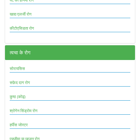
पेट का हर्निया रोग
खाद्य एलर्जी रोग
कीटोएसिडता रोग
त्वचा के रोग
सोरायसिस
सफ़ेद दाग रोग
कुष्ठ (कोढ़)
श्रोगेन सिंड्रोम रोग
हर्पीस जोस्टर
एक्जीमा या छाजन रोग