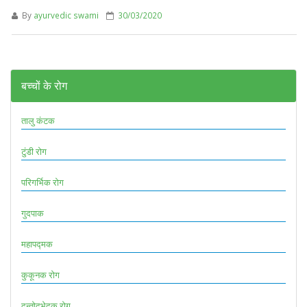
By
ayurvedic swami
30/03/2020
बच्चों के रोग
तालु कंटक
टुंडी रोग
परिगर्भिक रोग
गुदपाक
महापद्मक
कुकूनक रोग
दन्तोदभेदक रोग