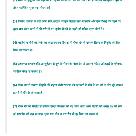
(2) शरीर की इम्युनिटी को बढ़ा कर इस दुर्लभ बीमारी को रोका जा सकता है।इसके लिए महासुदर्शन चूर्ण का
सेवन प्रतिदिन सुबह शाम सेवन करें।
(3) गिलोय, तुलसी के पत्ते,काली मिर्च,अदरक को एक गिलास पानी में उबालें और एक चौथाई शेष रहने पर
सुबह शाम सेवन करने से भी शरीर में इस दुर्लभ बीमारी से लड़ने की शक्ति प्राप्त होती है।
(4) सहदेवी के पौधे का पंचांग का काढ़ा बनाकर पीने से भी गॉचर रोग से उत्पन्न लिवर की विकृति को ठीक
किया जा सकता है।
(5) अश्वगंधा,शतावर,सोंठ,एवं सुरंजन के चूर्ण के सेवन से गॉचर रोग से उत्पन्न गठिया एवं हड्डी के फ्रेक्चर
को ठीक किया जा सकता है।
(6) गॉचर रोग से उत्पन्न विकृति दौरे पड़ना जैसी समस्या को कंटकारी के पौधे के रस की दो तीन बूंदे नाक में
डालने से दौरे बंद हो जाता है।
(7) गॉचर रोग की विकृति से उत्पन्न ह्रदय के वाल्व का बढ़ जाना आया अन्य विकृति को अर्जुन वृक्ष की छाल
एवं अश्वगंधा की जड़ का काढ़ा सुबह शाम पीने से इस रोग को दूर किया जा सकता है।