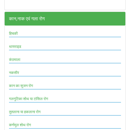
कान,नाक एवं गला रोग
हिचकी
थायराइड
कंठमाला
नकसीर
कान का सूजन रोग
गलगुटिका शोथ या टांसिल रोग
तुतलाना या हकलाना रोग
कर्णमूल शोथ रोग