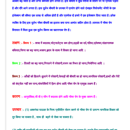
आकार बढ़ जाता है और लंग्स कमजोर होने लगता है।इस बीमारी में कुछ मरीजों के दिमाग पर भी प्रभाव पड़ता
है और दौरे आने लगता है।इस दुर्लभ बीमारी के उपचार में प्रयोग होने वाले एंजाइम रिप्लेसमेंट थेरेपी के एक
इंजेक्शन की कीमत एक लाख से अधिक होती है और प्रत्येक दो हफ्ते में एक इंजेक्शन दिया जाता है।हरेक
व्यक्ति के लिए इस दुर्लभ गॉचर बीमारी का इलाज करा पाना अत्यंत कठिन होता है।वास्तव में गॉचर रोग
विरासत में मिला हुआ एक दुर्लभ किस्म का खतरनाक रोग है।
लक्षण
:- किस्म 1
:- त्वचा में बदलाव,प्लेट्सलेट्स कम होना,हड्डी का दर्द,गठिया,फ्रेक्चर,संज्ञानात्मक
बधिरता,जिगर का बढ़ जाना,थकान,हृदय के वाल्व में विकार हो जाना आदि ।
किस्म 2
:- तिल्ली का बढ़ जाना,निगलने में परेशानी,वजन का स्थिर हो जाना,निमोनिया आदि ।
किस्म 3
:- आँखों को हिलाने-डुलाने में परेशानी,फेफड़ों की बीमारी का हो जाना,मानसिक परेशानी,हाथों और पैरों
को कंट्रोल नहीं कर पाना,मांसपेशियों में ऐंठन होना आदि गॉचर रोग के प्रमुख लक्षण हैं।
कारण
:- आनुवंशिक,जी बी ए जीन में बदलाव होने आदि गॉचर रोग के मुख्य कारण हैं।
उपचार
:- (1) अश्वगंधा पाउडर के नित्य प्रतिदिन सेवन करने से गॉचर रोग से उत्पन्न मानसिक विकार को
दूर किया जा सकता है , साथ ही बढ़ने से रोका जा सकता है।