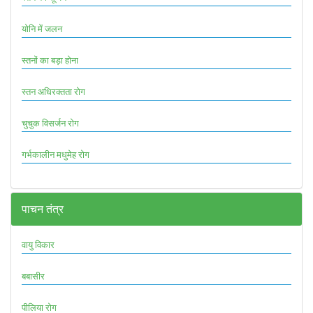
योनि में जलन
स्तनों का बड़ा होना
स्तन अधिरक्तता रोग
चुचुक विसर्जन रोग
गर्भकालीन मधुमेह रोग
पाचन तंत्र
वायु विकार
बबासीर
पीलिया रोग