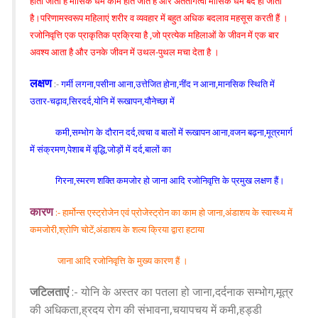
होता जाता है मासिक धर्म काम होते जाते हैं और अंततोगत्वा मासिक धर्म बंद हो जाता
है।परिणामस्वरूप महिलाएं शरीर व व्यवहार में बहुत अधिक बदलाव महसूस करती हैं ।
रजोनिवृत्ति एक प्राकृतिक प्रक्रिया है ,जो प्रत्येक महिलाओं के जीवन में एक बार
अवश्य आता है और उनके जीवन में उथल-पुथल मचा देता है ।
लक्षण
:-
गर्मी लगना,पसीना आना,उत्तेजित होना,नींद न आना,मानसिक स्थिति में
उतार-चढ़ाव,सिरदर्द,योनि में रूखापन,यौनेच्छा में
कमी,सम्भोग के दौरान दर्द,त्वचा व बालों में रूखापन आना,वजन बढ़ना,मूत्रमार्ग
में संक्रमण,पेशाब में वृद्धि,जोड़ों में दर्द,बालों का
गिरना,स्मरण शक्ति कमजोर हो जाना आदि रजोनिवृत्ति के प्रमुख लक्षण हैं।
कारण
:- हार्मोन्स एस्ट्रोजेन एवं प्रोजेस्ट्रोन का काम हो जाना,अंडाशय के स्वास्थ्य में
कमजोरी,श्रोणि चोटें,अंडाशय के शल्य क्रिया द्वारा हटाया
जाना आदि रजोनिवृत्ति के मुख्य कारण हैं ।
जटिलताएं
:- योनि के अस्तर का पतला हो जाना,दर्दनाक सम्भोग,मूत्र
की अधिकता,ह्रदय रोग की संभावना,चयापचय में कमी,हड्डी