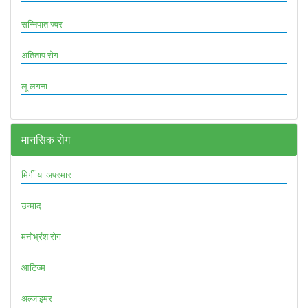
सन्निपात ज्वर
अतिताप रोग
लू लगना
मानसिक रोग
मिर्गी या अपस्मार
उन्माद
मनोभ्रंश रोग
आटिज्म
अल्जाइमर