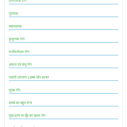
परिगर्भिक रोग
गुदपाक
महापद्मक
कुकूनक रोग
दन्तोदभेदक रोग
अफरा एवं वायु रोग
पसली (पांजारा ),डब्बा और हरफा
सूखा रोग
बच्चों का बहुत रोना
मुख व्रण या मुँह का छाला रोग