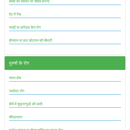
बच्चों का बिस्तर पर पेशाब करना
पेट में गैस
पपड़ी या क्रैडल कैप रोग
बौनापन या कद छोटापन की बीमारी
पुरुषों के रोग
स्वप्न दोष
जलोदर रोग
वीर्य में शुक्राणुओं की कमी
शीघ्रपतन
मर्दाना ताकत या पौरुष शक्ति का ह्रास रोग :