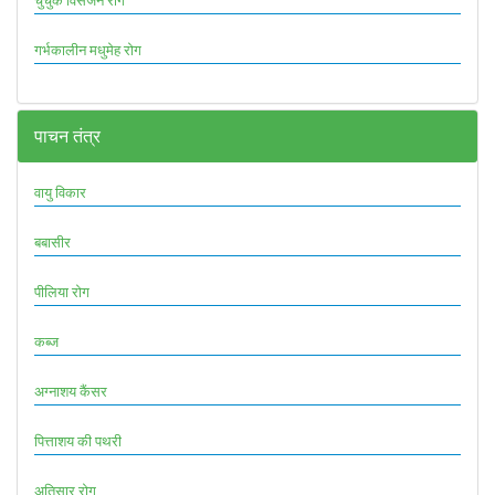
गर्भकालीन मधुमेह रोग
पाचन तंत्र
वायु विकार
बबासीर
पीलिया रोग
कब्ज
अग्नाशय कैंसर
पित्ताशय की पथरी
अतिसार रोग