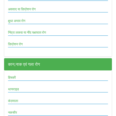
अवसाद या डिप्रेशन रोग
क्षुधा अभाव रोग
निंद्रा लकवा या नींद पक्षाघात रोग
डिप्रेशन रोग
कान,नाक एवं गला रोग
हिचकी
थायराइड
कंठमाला
नकसीर